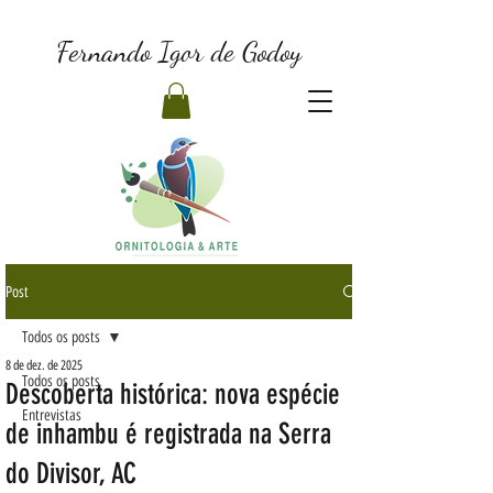
Fernando Igor de Godoy
Post
Todos os posts
8 de dez. de 2025
Todos os posts
Descoberta histórica: nova espécie
Entrevistas
de inhambu é registrada na Serra
do Divisor, AC