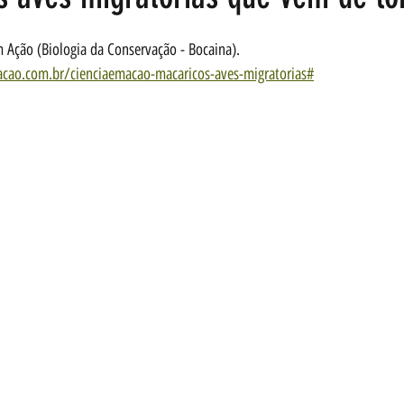
e 5 estrelas.
 Ação (Biologia da Conservação - Bocaina). 
acao.com.br/cienciaemacao-macaricos-aves-migratorias#