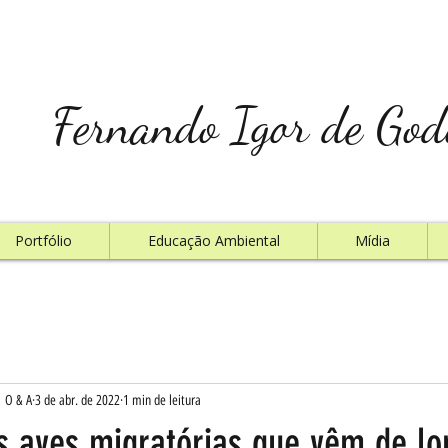
Fernando Igor de God
Portfólio
Educação Ambiental
Mídia
| O & A
3 de abr. de 2022
1 min de leitura
s aves migratórias que vêm de lo