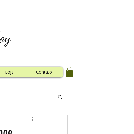
oy
Loja
Contato
nge