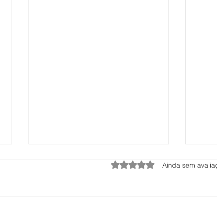
Avaliado com 0 de 5 estrelas.
Ainda sem avalia
Is Thi