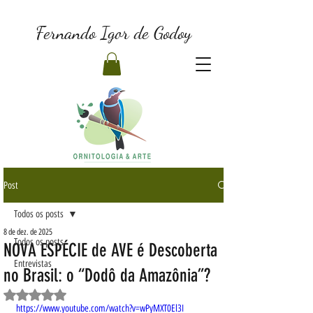
Fernando Igor de Godoy
Post
Todos os posts
8 de dez. de 2025
Todos os posts
NOVA ESPÉCIE de AVE é Descoberta
Entrevistas
no Brasil: o “Dodô da Amazônia”?
Avaliado com NaN de 5 estrelas.
https://www.youtube.com/watch?v=wPyMXT0El3I