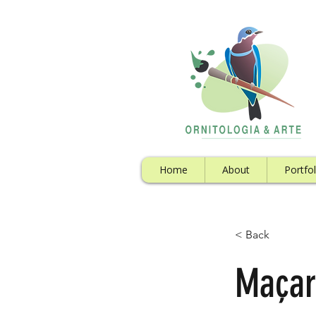
Home
About
Portfol
< Back
Maçar