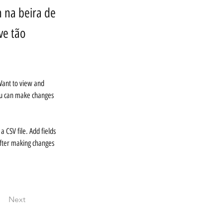
 na beira de
ve tão
Want to view and 
you can make changes 
 CSV file. Add fields 
 after making changes 
Next