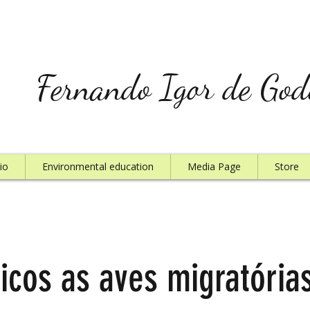
Fernando Igor de God
io
Environmental education
Media Page
Store
icos as aves migratória