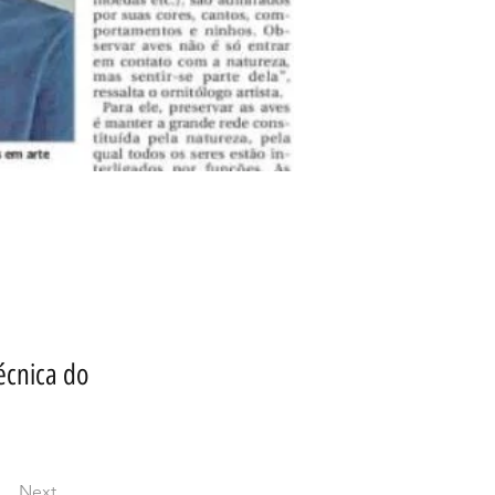
écnica do
Next