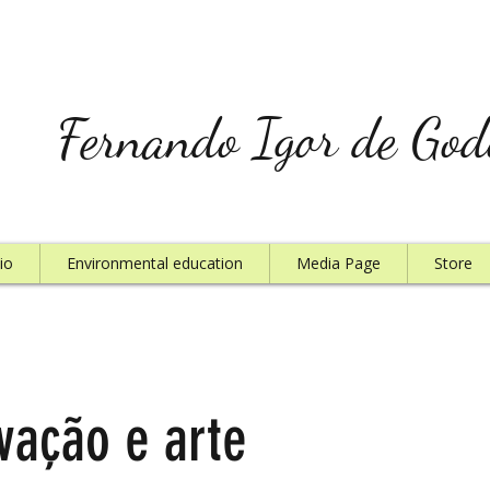
Fernando Igor de God
io
Environmental education
Media Page
Store
vação e arte