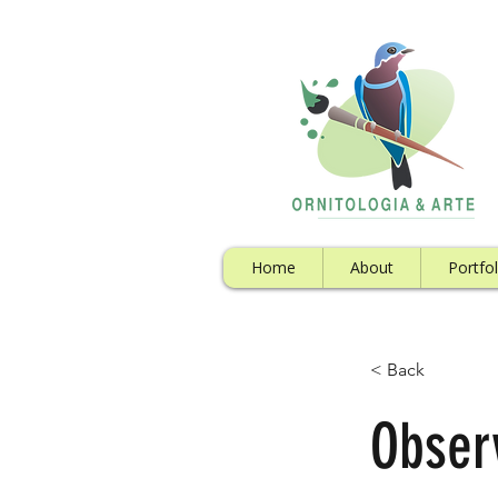
Home
About
Portfol
< Back
Obser