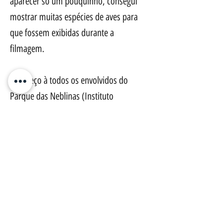
aparecer só um pouquinho, consegui
mostrar muitas espécies de aves para
que fossem exibidas durante a
filmagem.
Agradeço à todos os envolvidos do
Parque das Neblinas (Instituto
Ecofuturo), da emissora EPTV (afiliada
da Rede Globo) e da Casa da Floresta!
Previous
Next
Ornitologia & Arte
CNPJ
46.241.163
/0001-67
Loja Virtual - Piracicaba/SP
Termos de Uso
|
Política de Troca e Devolução
|
Política de Entrega
|