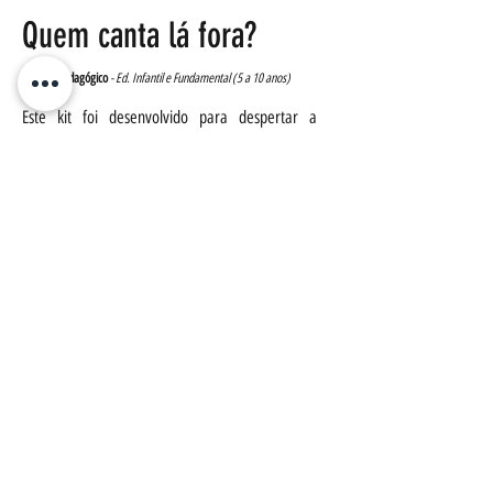
Quem canta lá fora?
Mini Kit Pedagógico
- Ed. Infantil e Fundamental (
5 a 10 anos)
Este kit foi desenvolvido para despertar a
curiosidade das crianças sobre a natureza,
estimular a escuta ativa e o respeito à vida
silvestre. Ele integra Educação Ambiental e
Educação Baseada na Natureza (EBN), com
propostas simples, interdisciplinares e alinhadas
à BNCC, podendo fazer uso de ferramentas
tecnológicas como apoio ao aprendizado.
Ornitologia & Arte