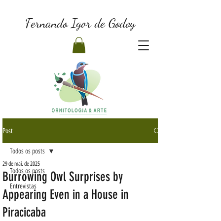
Fernando Igor de Godoy
Post
Todos os posts
29 de mai. de 2025
Todos os posts
Burrowing Owl Surprises by
Entrevistas
Appearing Even in a House in
Piracicaba